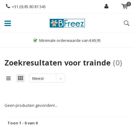
0
+31 (0) 85 80 81 545
Minimale orderwaarde van €49,95
Zoekresultaten voor trainde
(0)
Meest
bekeken
Geen producten gevonden!...
Toon 1 - 0 van 0