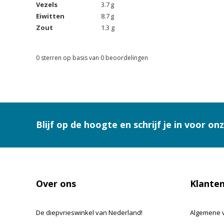
Vezels
3.7 g
Eiwitten
8.7 g
Zout
1.3 g
0
sterren op basis van
0
beoordelingen
Blijf op de hoogte en schrijf je in voor on
Over ons
Klanten
De diepvrieswinkel van Nederland!
Algemene 