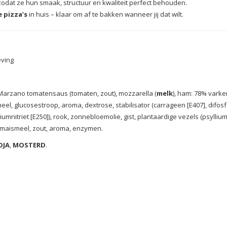
 zodat ze hun smaak, structuur en kwaliteit perfect behouden.
e pizza’s
in huis – klaar om af te bakken wanneer jij dat wilt.
eving
n Marzano tomatensaus (tomaten, zout), mozzarella (
melk
), ham
: 78% varke
el, glucosestroop, aroma, dextrose, stabilisator (carrageen [E407], difosfat
umnitriet [E250]), rook
, zonnebloemolie, gist, plantaardige vezels (psyllium,
, maismeel, zout, aroma, enzymen.
OJA
,
MOSTERD
.