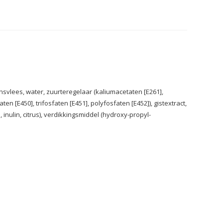
nsvlees, water, zuurteregelaar (kaliumacetaten [E261],
en [E450], trifosfaten [E451], polyfosfaten [E452]), gistextract,
 inulin, citrus), verdikkingsmiddel (hydroxy-propyl-