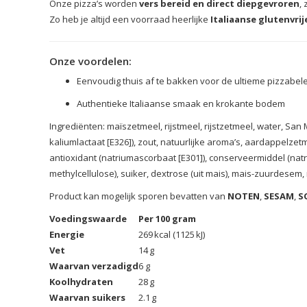
Onze pizza’s worden
vers bereid en direct diepgevroren
,
Zo heb je altijd een voorraad heerlijke
Italiaanse glutenvrij
Onze voordelen:
Eenvoudig thuis af te bakken voor de ultieme pizzabel
Authentieke Italiaanse smaak en krokante bodem
Ingrediënten: maïszetmeel, rijstmeel, rijstzetmeel, water, Sa
kaliumlactaat [E326]), zout, natuurlijke aroma’s, aardappelzetme
antioxidant (natriumascorbaat [E301]), conserveermiddel (natri
methylcellulose), suiker, dextrose (uit mais), mais-zuurdesem
Product kan mogelijk sporen bevatten van
NOTEN
,
SESAM
,
S
Voedingswaarde
Per 100 gram
Energie
269 kcal (1125 kJ)
Vet
14 g
Waarvan verzadigd
6 g
Koolhydraten
28 g
Waarvan suikers
2.1 g