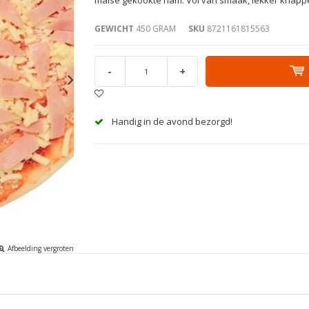
GEWICHT
450 GRAM
SKU
8721161815563
-
+
Handig in de avond bezorgd!
Afbeelding vergroten