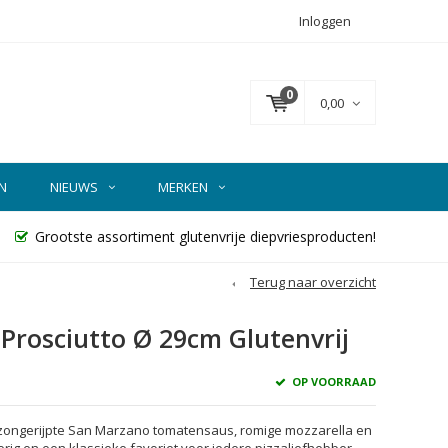
Inloggen
0
0,00
N
NIEUWS
MERKEN
Grootste assortiment glutenvrije diepvriesproducten!
Terug naar overzicht
Prosciutto Ø 29cm Glutenvrij
OP VOORRAAD
et zongerijpte San Marzano tomatensaus, romige mozzarella en
ig en een klassieke favoriet voor iedere pizzaliefhebber.