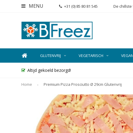
MENU
+31 (0) 85 80 81 545
De chillst
GLUTENVRIJ
VEGETARISCH
VEGA
Altijd gekoeld bezorgd!
Home
Premium Pizza Prosciutto Ø 29cm Glutenvrij