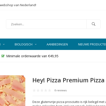
e webshop van Nederland!
N
BIOLOGISCH
AANBIEDINGEN
NIEUWE PRODUCTE
Minimale orderwaarde van €49,95
Hey! Pizza Premium Pizza 
0 reviews
Deze glutenvrije pizza prosciutto is rijk belegd m
malse gekookte ham. Vol van smaak, lekker knapper