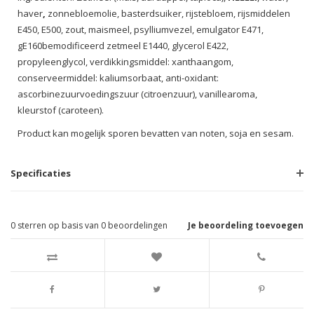
haver
,
zonnebloemolie, basterdsuiker, rijstebloem, rijsmiddelen
E450, E500, zout, maismeel, psylliumvezel, emulgator E471,
gE160bemodificeerd zetmeel E1440, glycerol E422,
propyleenglycol, verdikkingsmiddel: xanthaangom,
conserveermiddel: kaliumsorbaat, anti-oxidant:
ascorbinezuurvoedingszuur (citroenzuur), vanillearoma,
kleurstof (caroteen).
Product kan mogelijk sporen bevatten van noten, soja en sesam.
Specificaties
0
sterren op basis van
0
beoordelingen
Je beoordeling toevoegen