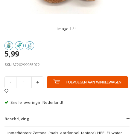
Image
1
/ 1
5,99
SKU
8720299965072
-
+
TOEVOEGEN AAN WINKELWAGEN
Snelle levering in Nederland!
Beschrijving
Ingrediënten: Zetmeel (maïs, aardappel, tapioca),
HEELEI
, water,