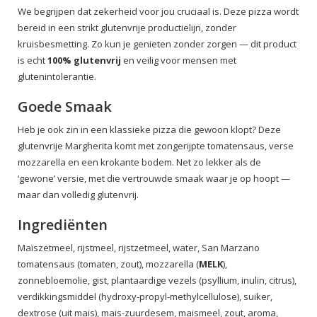
We begrijpen dat zekerheid voor jou cruciaal is. Deze pizza wordt
bereid in een strikt glutenvrije productielijn, zonder
kruisbesmetting. Zo kun je genieten zonder zorgen — dit product
is echt
100% glutenvrij
en veilig voor mensen met
glutenintolerantie.
Goede Smaak
Heb je ook zin in een klassieke pizza die gewoon klopt? Deze
glutenvrije Margherita komt met zongerijpte tomatensaus, verse
mozzarella en een krokante bodem. Net zo lekker als de
‘gewone’ versie, met die vertrouwde smaak waar je op hoopt —
maar dan volledig glutenvrij.
Ingrediënten
Maïszetmeel, rijstmeel, rijstzetmeel, water, San Marzano
tomatensaus (tomaten, zout), mozzarella (
MELK
),
zonnebloemolie, gist, plantaardige vezels (psyllium, inulin, citrus),
verdikkingsmiddel (hydroxy-propyl-methylcellulose), suiker,
dextrose (uit mais), mais-zuurdesem, maismeel, zout, aroma,