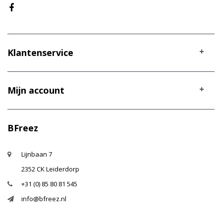
Klantenservice
Mijn account
BFreez
Lijnbaan 7
2352 CK Leiderdorp
+31 (0) 85 80 81 545
info@bfreez.nl