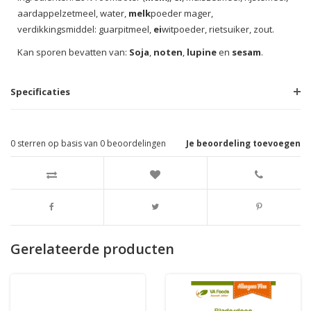
aardappelzetmeel, water,
melk
poeder mager,
verdikkingsmiddel: guarpitmeel,
ei
witpoeder, rietsuiker, zout.
Kan sporen bevatten van:
Soja
,
noten
,
lupine
en
sesam
.
Specificaties
0
sterren op basis van
0
beoordelingen
Je beoordeling toevoegen
Gerelateerde producten