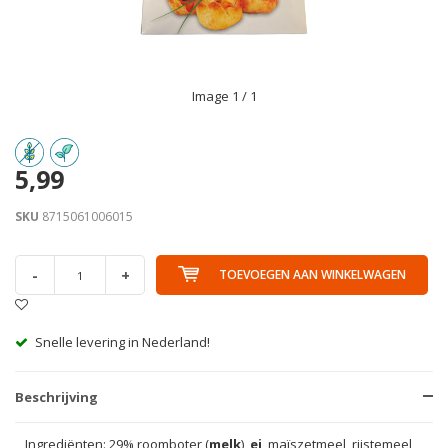
Image
1
/ 1
5,99
SKU
8715061006015
-
+
TOEVOEGEN AAN WINKELWAGEN
Snelle levering in Nederland!
Beschrijving
Ingrediënten: 29% roomboter (
melk
),
ei
, maïszetmeel, rijstemeel,