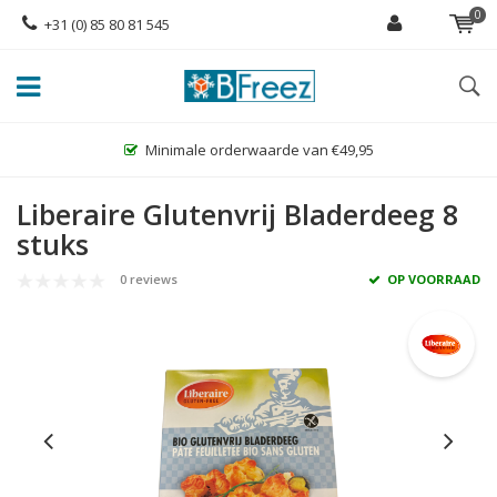
0
+31 (0) 85 80 81 545
Minimale orderwaarde van €49,95
Grootste 
Liberaire Glutenvrij Bladerdeeg 8
stuks
0 reviews
OP VOORRAAD