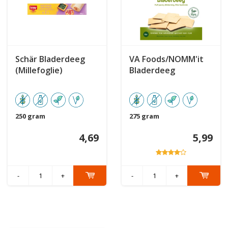
Schär Bladerdeeg
VA Foods/NOMM'it
(Millefoglie)
Bladerdeeg
250 gram
275 gram
4,69
5,99
-
+
-
+