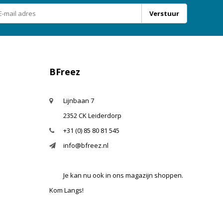
Verstuur
BFreez
Lijnbaan 7
2352 CK Leiderdorp
+31 (0) 85 80 81 545
info@bfreez.nl
Je kan nu ook in ons magazijn shoppen.
Kom Langs!