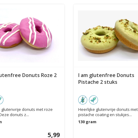
lutenfree Donuts Roze 2
I am glutenfree Donuts
Pistache 2 stuks
e glutenvrije donuts met roze
Heerlijke glutenvrije donuts met
Deze donuts z...
pistache coating en stukjes...
m
130 gram
5,99