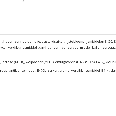
er, haver
,
zonnebloemolie, basterdsuiker, rijstebloem, rijsmiddelen E450, E
lycol, verdikkingsmiddel: xanthaangom, conserveermiddel: kaliumsorbaat, 
), lactose (MELK), weipoeder (MELK), emulgatoren (E322 (SOJA), E492), kleur (
oop, antiklontemiddel: E470b, suiker, aroma, verdikkingsmiddel: E414, glan