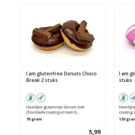
I am glutenfree Donuts Choco
I am g
Break 2 stuks
stuks
Heerlijke glutenvrije donuts met
Heerlijk
chocolade coating en twin b...
coating. 
70 gram
130 gra
5,99