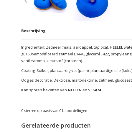
Beschrijving
Ingrediënten: Zetmeel (maïs, aardappel, tapioca),
HEELEI
, wat
gE160bemodificeerd zetmeel E1440, glycerol E422, propyleeng
vanillearoma, kleurstof (caroteen).
Coating: Suiker, plantaardig vet (palm), plantaardige olie (koks
Oogjes decoratie: Dextrose, maltodextrine, zetmeel, glucosestr
Kan sporen bevatten van
NOTEN
en
SESAM
.
0
sterren op basis van
0
beoordelingen
Gerelateerde producten