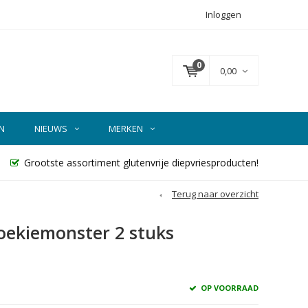
Inloggen
0
0,00
N
NIEUWS
MERKEN
Grootste assortiment glutenvrije diepvriesproducten!
Terug naar overzicht
oekiemonster 2 stuks
OP VOORRAAD