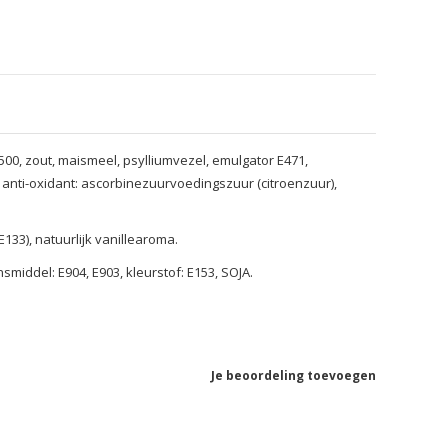
500, zout, maismeel, psylliumvezel, emulgator E471,
anti-oxidant: ascorbinezuurvoedingszuur (citroenzuur),
E133), natuurlijk vanillearoma.
smiddel: E904, E903, kleurstof: E153, SOJA.
Je beoordeling toevoegen