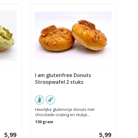
I am glutenfree Donuts
Stroopwafel 2 stuks
Heerlijke glutenvrije donuts met
chocolade coating en stukje...
130 gram
5,99
5,99