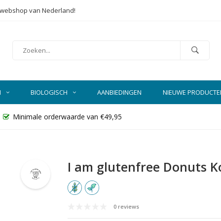
e webshop van Nederland!
N
BIOLOGISCH
AANBIEDINGEN
NIEUWE PRODUCTE
Minimale orderwaarde van €49,95
I am glutenfree Donuts K
0 reviews