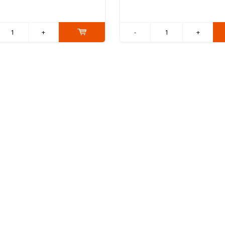
+
-
+