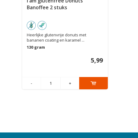
I am glutenfree Donuts
Banoffee 2 stuks
Heerlijke glutenvrije donuts met
bananen coating en karamel ...
130 gram
5,99
-
+