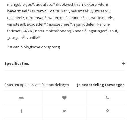
mangoblokjes*, aquafaba* (kookvocht van kikkererwten),
havermeel
* (glutenvrij), oersuiker*, maïsmeel*, yuzusap*,
rijstmeel*, citroensap*, water, maïszetmeel*, pijlwortelmeel*,
wijnsteenbakpoeder* (maïszetmeel*, rijsmiddelen: kalium-
tartraat (24,7%), natriumbicarbonaat), kaneel*, agar-agar*, zout,
guargom*, vanille*
* = van biologische oorsprong
Specificaties
0
sterren op basis van
0
beoordelingen
Je beoordeling toevoegen