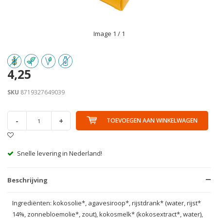
Image
1
/ 1
4,25
SKU
8719327649039
-
+
TOEVOEGEN AAN WINKELWAGEN
Snelle levering in Nederland!
Beschrijving
Ingrediënten: kokosolie*, agavesiroop*, rijstdrank* (water, rijst*
14%, zonnebloemolie*, zout), kokosmelk* (kokosextract*, water),