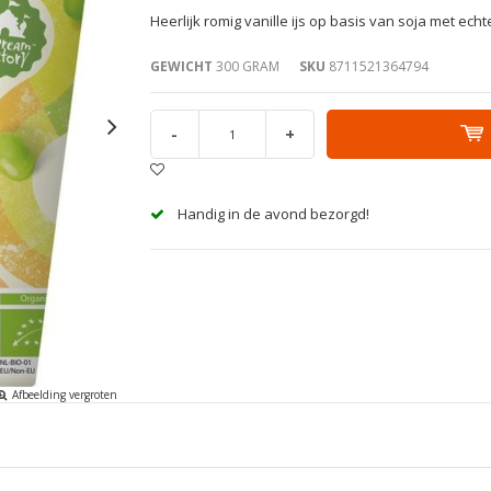
Heerlijk romig vanille ijs op basis van soja met ech
GEWICHT
300 GRAM
SKU
8711521364794
-
+
Handig in de avond bezorgd!
Afbeelding vergroten