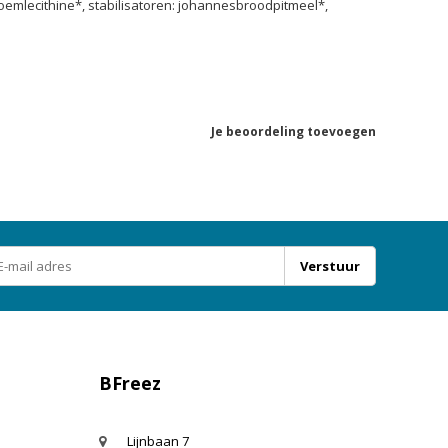
oemlecithine*, stabilisatoren: johannesbroodpitmeel*,
Je beoordeling toevoegen
Verstuur
BFreez
Lijnbaan 7