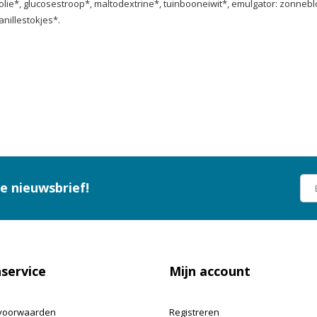
olie*, glucosestroop*, maltodextrine*, tuinbooneiwit*, emulgator: zonnebl
nillestokjes*.
ze nieuwsbrief!
service
Mijn account
voorwaarden
Registreren