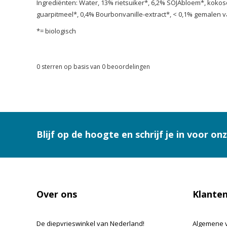
Ingrediënten: Water, 13% rietsuiker*, 6,2% SOJAbloem*, kokos
guarpitmeel*, 0,4% Bourbonvanille-extract*, < 0,1% gemalen va
*= biologisch
0
sterren op basis van
0
beoordelingen
Blijf op de hoogte en schrijf je in voor on
Over ons
Klanten
De diepvrieswinkel van Nederland!
Algemene 