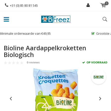
0
+31 (0) 85 80 81 545
Grootste assortiment glutenvrije diepvriesproducten!
Bioline Aardappelkroketten
Biologisch
0 reviews
OP VOORRAAD