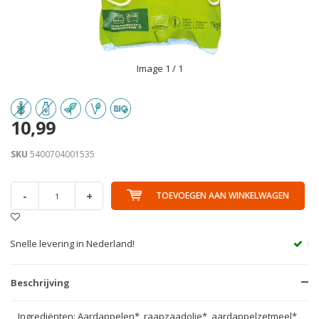
Image
1
/ 1
10,99
SKU
5400704001535
-
+
TOEVOEGEN AAN WINKELWAGEN
Handig in de avond bezorgd!
Beschrijving
Ingrediënten: Aardappelen*, raapzaadolie*, aardappelzetmeel*,