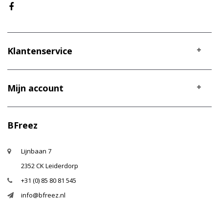
Klantenservice
Mijn account
BFreez
Lijnbaan 7
2352 CK Leiderdorp
+31 (0) 85 80 81 545
info@bfreez.nl