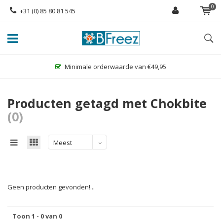
0
+31 (0) 85 80 81 545
Minimale orderwaarde van €49,95
Producten getagd met Chokbite
(0)
Meest
bekeken
Geen producten gevonden!...
Toon 1 - 0 van 0