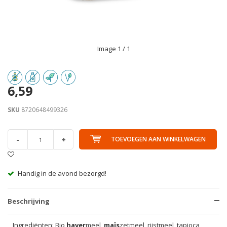
Image
1
/ 1
6,59
SKU
8720648499326
-
+
TOEVOEGEN AAN WINKELWAGEN
Handig in de avond bezorgd!
Beschrijving
Ingrediënten: Bio
haver
meel,
maïs
zetmeel, rijstmeel, tapioca,